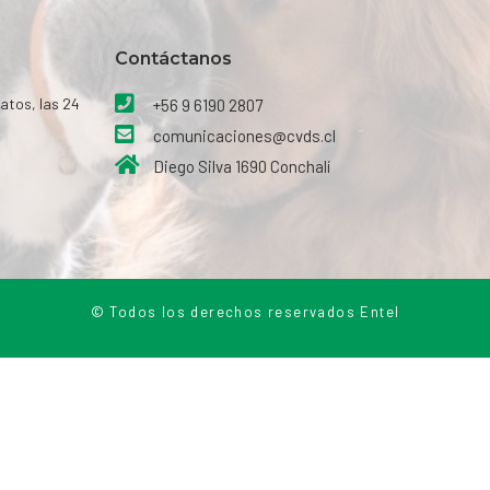
Contáctanos​
atos, las 24
+56 9 6190 2807
comunicaciones@cvds.cl
Diego Silva 1690 Conchalí
© Todos los derechos reservados Entel