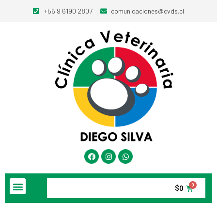
+56 9 6190 2807
comunicaciones@cvds.cl
$
0