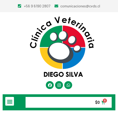
+56 9 6190 2807
comunicaciones@cvds.cl
$
0