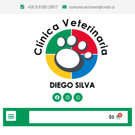
+56 9 6190 2807
comunicaciones@cvds.cl
$
0