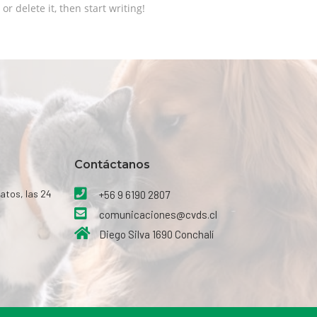
or delete it, then start writing!
Contáctanos​
atos, las 24
+56 9 6190 2807
comunicaciones@cvds.cl
Diego Silva 1690 Conchalí