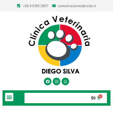
+56 9 6190 2807
comunicaciones@cvds.cl
$
0