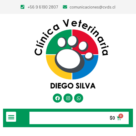
+56 9 6190 2807
comunicaciones@cvds.cl
$
0